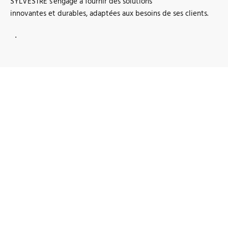
SYLVESTRE s'engage à fournir des solutions
innovantes et durables, adaptées aux besoins de ses clients.
.
41
ANS D'EXPERIENCES
40
COLLABORATEURS
Nos services